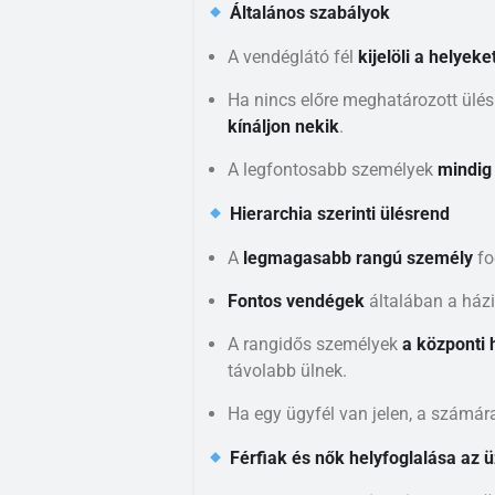
Általános szabályok
A vendéglátó fél
kijelöli a helyeke
Ha nincs előre meghatározott ülé
kínáljon nekik
.
A legfontosabb személyek
mindig
Hierarchia szerinti ülésrend
A
legmagasabb rangú személy
fo
Fontos vendégek
általában a házi
A rangidős személyek
a központi
távolabb ülnek.
Ha egy ügyfél van jelen, a számára
Férfiak és nők helyfoglalása az ü