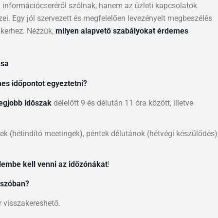
információcseréről szólnak, hanem az üzleti kapcsolatok
ei. Egy jól szervezett és megfelelően levezényelt megbeszélés
ikerhez. Nézzük,
milyen alapvető szabályokat érdemes
ása
es időpontot egyeztetni?
legjobb időszak
délelőtt 9 és délután 11 óra között, illetve
lek (hétindító meetingek), péntek délutánok (hétvégi készülődés)
lembe kell venni az időzónákat
!
 szóban?
r visszakereshető.