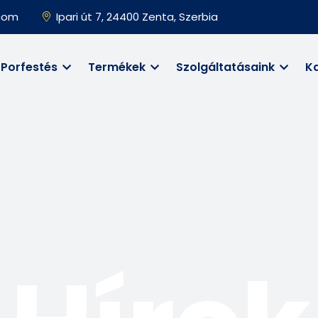
.com
Ipari út 7, 24400 Zenta, Szerbia
Porfestés
Termékek
Szolgáltatásaink
K