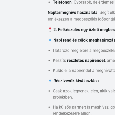
Telefonon
: Gyorsabb, de érdemes 
Naptármeghívó használata
: Segít el
emlékezzen a megbeszélés időpontjá
2. Felkészülés egy üzleti megbes
Napi rend és célok meghatározá
Határozd meg előre a megbeszélés 
Készíts
részletes napirendet
, ame
Küldd el a napirendet a meghívot
Résztvevők kiválasztása
Csak azok legyenek jelen, akik va
projektben.
Ha külsős partnert is meghívsz, 
rendelkezésére álljon.