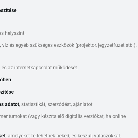
észítése
s helyszínt.
, víz és egyéb szükséges eszközök (projektor, jegyzetfüzet stb.).
a és az internetkapcsolat működését.
dőben
.
zítése
s adatot
, statisztikát, szerződést, ajánlatot.
ntumokat (vagy készíts elő digitális verziókat, ha online
ket
, amelyeket feltehetnek neked, és készülj válaszokkal.