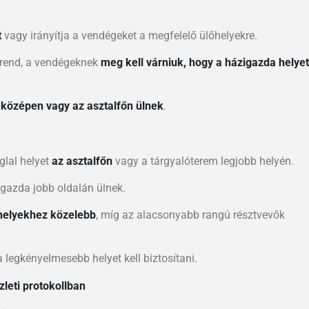
t
vagy irányítja a vendégeket a megfelelő ülőhelyekre.
srend, a vendégeknek
meg kell várniuk, hogy a házigazda helyet
 középen vagy az asztalfőn ülnek
.
glal helyet
az asztalfőn
vagy a tárgyalóterem legjobb helyén.
gazda jobb oldalán ülnek.
 helyekhez közelebb
, míg az alacsonyabb rangú résztvevők
 legkényelmesebb helyet kell biztosítani.
zleti protokollban