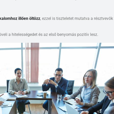
kalomhoz illően öltözz
, ezzel is tiszteletet mutatva a résztvevők
öveli a hitelességedet és az első benyomás pozitív lesz.