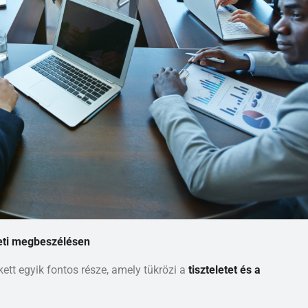
leti megbeszélésen
kett egyik fontos része, amely tükrözi a
tiszteletet és a