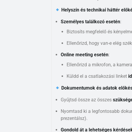
Helyszín és technikai háttér elők
Személyes találkozó esetén
:
Biztosíts megfelelő és kényelme
Ellenőrizd, hogy van-e elég szék
Online meeting esetén
:
Ellenőrizd a mikrofon, a kamer
Küldd el a csatlakozási linket
i
Dokumentumok és adatok előkés
Gyűjtsd össze az összes
szüksége
Nyomtasd ki a legfontosabb dokume
prezentálsz).
Gondold át a lehetséges kérdése