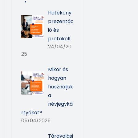
Hatékony
prezentác
ió és
protokoll
24/04/20
25
Mikor és
hogyan
használjuk
a
névjegyká
rtyákat?
05/04/2025
Tárgyalási