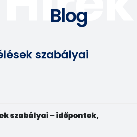
Hírek
Blog
élések szabályai
ek szabályai – időpontok,