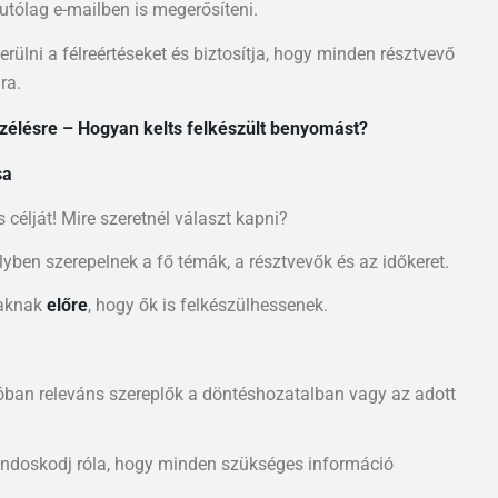
utólag e-mailben is megerősíteni.
kerülni a félreértéseket és biztosítja, hogy minden résztvevő
ra.
zélésre – Hogyan kelts felkészült benyomást?
sa
célját! Mire szeretnél választ kapni?
lyben szerepelnek a fő témák, a résztvevők és az időkeret.
taknak
előre
, hogy ők is felkészülhessenek.
lóban releváns szereplők a döntéshozatalban vagy az adott
gondoskodj róla, hogy minden szükséges információ