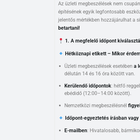
Az üzleti megbeszélések nem csupán 
építésének egyik legfontosabb eszköz
jelentős mértékben hozzájárulhat a s
betartani!
1. A megfelelő időpont kiválaszt
Hétköznapi etikett – Mikor érdem
Üzleti megbeszélések esetében
a 
délután 14 és 16 óra között van.
Kerülendő időpontok
: hétfő regge
ebédidő (12:00–14:00 között).
Nemzetközi megbeszélésnél
figye
Időpont-egyeztetés írásban vagy
E-mailben
: Hivatalosabb, bármiko