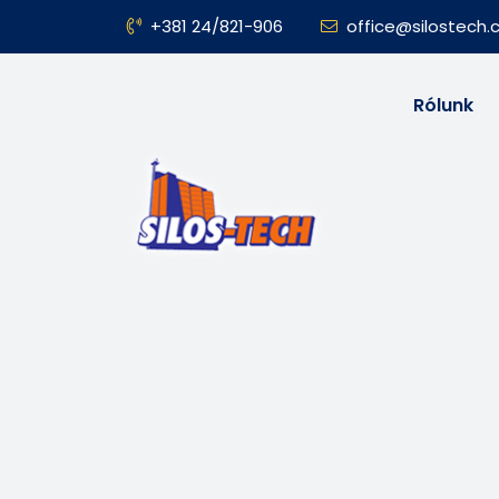
+381 24/821-906
office@silostech
Rólunk