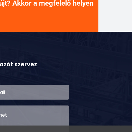
újt? Akkor a megfelelő helyen
kozót szervez