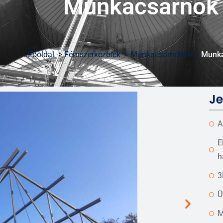
Munkacsarnok
Főoldal ->
Fémszerkezetek ->
Munkacsarnokok ->
Munka
Je
A
E
h
3
Ü
M