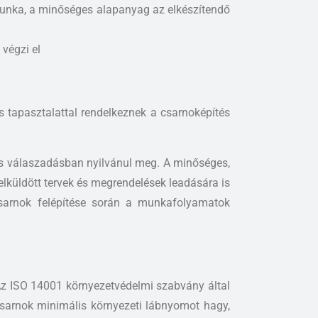
munka, a minőséges alapanyag az elkészítendő
végzi el
 tapasztalattal rendelkeznek a csarnoképítés
ors válaszadásban nyilvánul meg. A minőséges,
 elküldött tervek és megrendelések leadására is
csarnok felépítése során a munkafolyamatok
 Az ISO 14001 környezetvédelmi szabvány által
 csarnok minimális környezeti lábnyomot hagy,