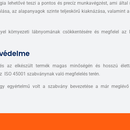
ógia lehetővé teszi a pontos és precíz munkavégzést, ami által
lása, az alapanyagok szinte teljeskörű kiaknázása, valamint 
gyel környezeti lábnyomának csökkentésére és megfelel az 
 védelme
és az elkészült termék magas minőségén és hosszú élettar
z ISO 45001 szabványnak való megfelelés terén.
t, így egyértelmű volt a szabvány bevezetése a már meglé