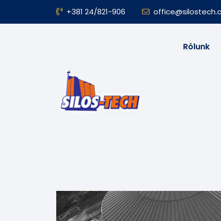
+381 24/821-906
office@silostech
Rólunk