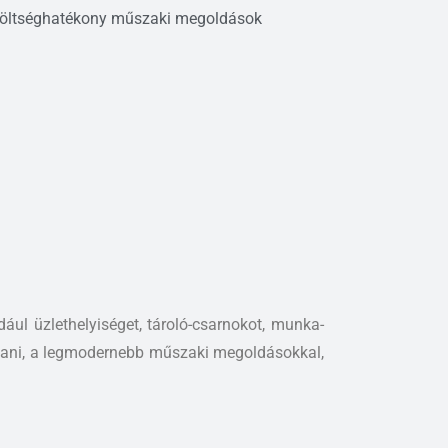
öltséghatékony műszaki megoldások
ául üzlethelyiséget, tároló-csarnokot, munka-
akítani, a legmodernebb műszaki megoldásokkal,