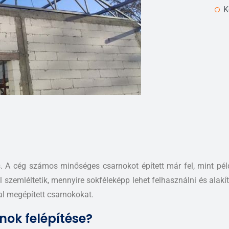
K
és. A cég számos minőséges csarnokot épített már fel, mint péld
jól szemléltetik, mennyire sokféleképp lehet felhasználni és al
al megépített csarnokokat.
nok felépítése?