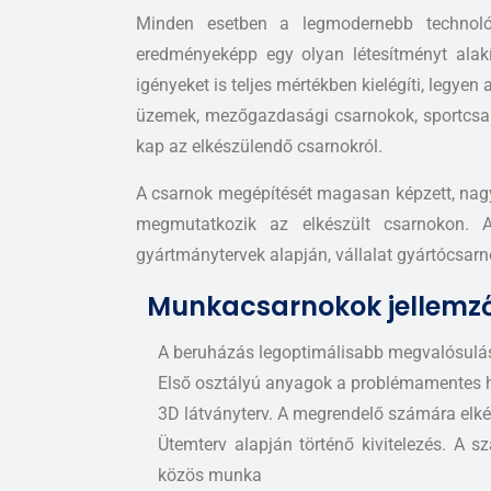
Minden esetben a legmodernebb technol
eredményeképp egy olyan létesítményt alak
igényeket is teljes mértékben kielégíti, legyen
üzemek, mezőgazdasági csarnokok, sportcsarn
kap az elkészülendő csarnokról.
A csarnok megépítését magasan képzett, nagy 
megmutatkozik az elkészült csarnokon. A 
gyártmánytervek alapján, vállalat gyártócsarno
Munkacsarnokok jellemző
A beruházás legoptimálisabb megvalósulá
Első osztályú anyagok a problémamentes ha
3D látványterv. A megrendelő számára elkész
Ütemterv alapján történő kivitelezés. A 
közös munka