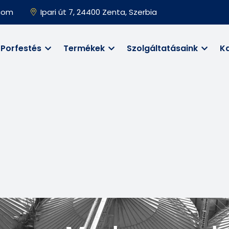
.com
Ipari út 7, 24400 Zenta, Szerbia
Porfestés
Termékek
Szolgáltatásaink
K