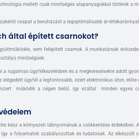
technológia mellett csak minőséges alapanyagokkal történik a 
kértő csapat a beruházást a legoptimálisabb ár-értékaránnyal 
ch által épített csarnokot?
üttműködés, sem felépített csarnok. A munkatársak évtizedes
ő osztályú minőségűek.
, ami a rugalmas ügyfélkezelésben és a megkeresésekre adott gy
 elégedett ügyfél a legfontosabb, ezért elektronikus úton, előre
ndszert működik a cégen belül, így ezáltal minden egyes 
tvédelem
t tettre kész a környezeti lábnyomának a csökkentése érdekében.
ti, így a folyamatok szabályozottak és tudatosak. Az elkészült