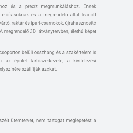
khoz és a precíz megmunkáláshoz. Ennek
előírásoknak és a megrendelő által leadott
yártó, raktár és ipari-csarnokok, újrahasznosító
A megrendelő 3D látványtervben, élethű képet
csoporton belüli összhang és a szakértelem is
az épület tartószerkezete, a kivitelezési
lyszínére szállítják azokat.
szélt ütemtervet, nem tartogat meglepetést a