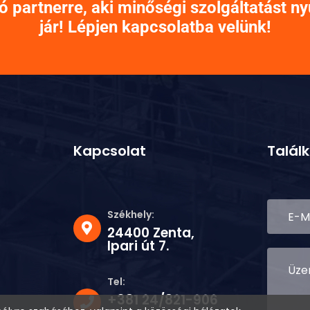
partnerre, aki minőségi szolgáltatást ny
jár! Lépjen kapcsolatba velünk!
Kapcsolat
Talál
Székhely:
24400 Zenta,
Ipari út 7.
Tel:
+381 24/821-906