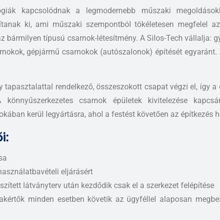
ógiák kapcsolódnak a legmodernebb műszaki megoldáso
ítanak ki, ami műszaki szempontból tökéletesen megfelel az 
 az bármilyen típusú csarnok-létesítmény. A Silos-Tech vállalja: g
okok, gépjármű csarnokok (autószalonok) építését egyaránt. 
tapasztalattal rendelkező, összeszokott csapat végzi el, így a 
könnyűszerkezetes csarnok épületek kivitelezése kapcsán 
kában kerül legyártásra, ahol a festést követően az építkezés he
i:
sa
sználatbavételi eljárásért
ített látványterv után kezdődik csak el a szerkezet felépítése
szakértők minden esetben követik az ügyféllel alaposan megbe