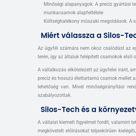
Minőségi alapanyagok. A precíz gyártási 
munkacsarnok alapfeltétele
Költséghatékony műszaki megoldások. A sza
Miért válassza a Silos-Te
Az ügyfél számára nem okoz csalódást az egy
terén, így az általuk felépített csarnokok els
A vállalkozás elkötelezett az ügyfelei iránt
precíz és hosszú élettartamú csarnok mellet az
lehetőség van. Mivel minőségirányítási re
szabályozottak.
Silos-Tech és a környeze
A vállalat kiemelt figyelmet fordít, valamin
megkövetelt előírásokat teljeskörűen kielégí