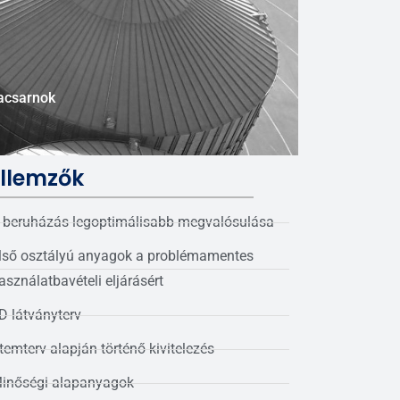
csarnok
llemzők
 beruházás legoptimálisabb megvalósulása
lső osztályú anyagok a problémamentes
asználatbavételi eljárásért
D látványterv
temterv alapján történő kivitelezés
inőségi alapanyagok