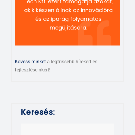
Tech Kft. ezért támogatja azokat,
akik készen állnak az innovációra
és az iparág folyamatos
megújítására.
Kövess minket
a legfrissebb hírekért és
fejlesztéseinkért!
Keresés: