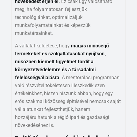
növekedést érjen el.
Ez csak úgy valósítható
meg, ha folyamatosan fejlesztjük
technológiánkat, optimalizáljuk
munkafolyamatainkat és képezzük
munkatársainkat.
A vállalat küldetése, hogy
magas minőségű
termékeket és szolgáltatásokat nyújtson,
miközben kiemelt figyelmet fordít a
környezetvédelemre és a társadalmi
felelősségvállalásra
. A mentorálási programban
való részvétel tökéletesen illeszkedik ezen
értékeinkhez, hiszen hiszünk abban, hogy egy
erős szakmai közösség építésével nemcsak saját
vállalatunkat fejleszthetjük, hanem
hozzájárulhatunk a régió ipari és gazdasági
növekedéséhez is.