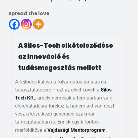
Spread the love
A Silos-Tech elköteleződése
az innováció és
tudásmegosztás mellett
A fejlődés kulcsa a folyamatos tanulás és
tapasztalatcsere – ezt az elvet követi a
Silos-
Tech Kft.
, amely nemcsak a fémiparban való
előrehaladásra törekszik, hanem aktívan részt
vesz a következő generáció szakmai
támogatásában is. Ennek egyik fontos
mérföldköve a
Vajdasági Mentorprogram
,