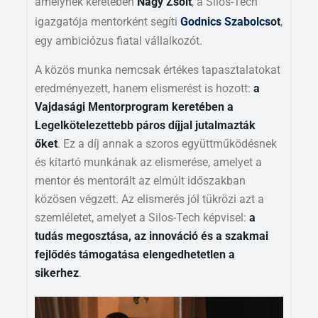
amelynek keretében
Nagy Zsolt
, a Silos-Tech
igazgatója mentorként segíti
Godnics Szabolcs
ot
,
egy ambiciózus fiatal vállalkozót.
A közös munka nemcsak értékes tapasztalatokat
eredményezett, hanem elismerést is hozott:
a
Vajdasági Mentorprogram keretében a
Legelkötelezettebb páros díjjal jutalmazták
őket
. Ez a díj annak a szoros együttműködésnek
és kitartó munkának az elismerése, amelyet a
mentor és mentorált az elmúlt időszakban
közösen végzett. Az elismerés jól tükrözi azt a
szemléletet, amelyet a Silos-Tech képvisel:
a
tudás megosztása, az innováció és a szakmai
fejlődés támogatása elengedhetetlen a
sikerhez
.