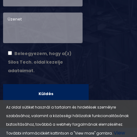
Beleegyezem, hogy a(z)
Silos Tech. oldal kezelje
adataimat.
A
Az oldal sütiket használ a tartalom és hirdetések személyre
l
szabásához, valamint a közösségi hálózatok funkcionalitásának
t
biztosításához, továbbá a webhely forgalmának elemzéséhez.
View
e
További információkért kattintson a "View more" gombra.