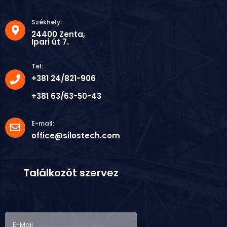
Székhely:
24400 Zenta,
Ipari út 7.
Tel:
+381 24/821-906
+381 63/63-50-43
E-mail:
office@silostech.com
Találkozót szervez