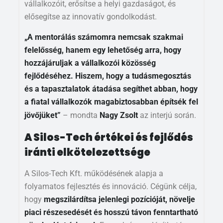
vállalkozóit, erősítse a helyi gazdaságot, és
elősegítse az innovatív gondolkodást.
„A mentorálás számomra nemcsak szakmai
felelősség, hanem egy lehetőség arra, hogy
hozzájáruljak a vállalkozói közösség
fejlődéséhez. Hiszem, hogy a tudásmegosztás
és a tapasztalatok átadása segíthet abban, hogy
a fiatal vállalkozók magabiztosabban építsék fel
jövőjüket”
– mondta
Nagy Zsolt
az interjú során.
A Silos-Tech értékei és fejlődés
iránti elkötelezettsége
A Silos-Tech Kft. működésének alapja a
folyamatos fejlesztés és innováció. Cégünk célja,
hogy
megszilárdítsa jelenlegi pozícióját, növelje
piaci részesedését és hosszú távon fenntartható