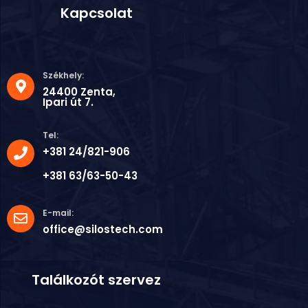
Kapcsolat
Székhely:
24400 Zenta,
Ipari út 7.
Tel:
+381 24/821-906
+381 63/63-50-43
E-mail:
office@silostech.com
Találkozót szervez