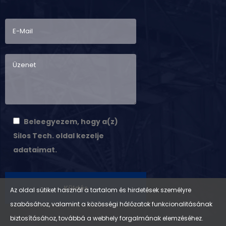
Beleegyezem, hogy a(z)
Silos Tech. oldal kezelje
adataimat.
Az oldal sütiket használ a tartalom és hirdetések személyre
szabásához, valamint a közösségi hálózatok funkcionalitásának
A
biztosításához, továbbá a webhely forgalmának elemzéséhez.
l